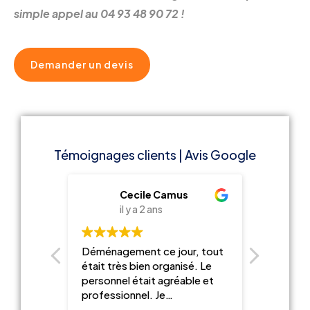
simple appel au 04 93 48 90 72 !
Demander un devis
Témoignages clients | Avis Google
Amaury EGLIE-RICHTERS
Cecile Camus
il y a 2 ans
i
pel aux
Déménagement ce jour, tout
We had a
les yeux
était très bien organisé. Le
with thi
personnel était agréable et
very hel
gement
professionnel. Je
wanted t
à un
recommande les
and were