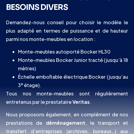
BESOINS DIVERS
Demandez-nous conseil pour choisir le modèle le
plus adapté en termes de puissance et de hauteur
parmi nos monte-meubles en location :
Monte-meubles autoporté Bocker HL30
Monte–meubles Bocker Junior tracté (jusqu’à 18
mètres)
Échelle emboîtable électrique Bocker (jusqu’au
e
3
étage).
Tous nos monte-meubles sont régulièrement
entretenus par le prestataire
Veritas
.
Nous proposons également, en complément de nos
prestations de
déménagement
, le transport et
transfert d’entreprises (archives, bureaux…) aux